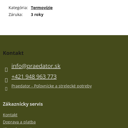
Kategória
:
Termovízie
Záruka
:
3 roky
Z
á
p
Kontakt
ä
t
info
@
praedator.sk
i
e
+421 948 963 773
Praedator - Poľovnícke a strelecké potreby
Zákaznícky servis
Kontakt
Doprava a platba