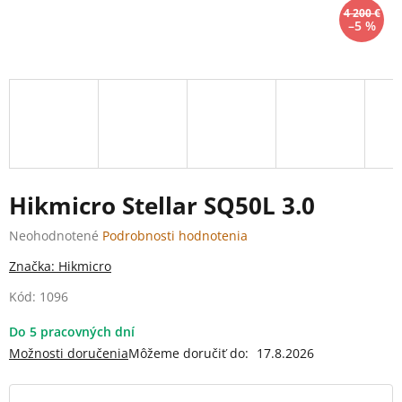
4 200 €
–5 %
Hikmicro Stellar SQ50L 3.0
Priemerné
Neohodnotené
Podrobnosti hodnotenia
hodnotenie
Značka:
Hikmicro
produktu
je
Kód:
1096
0,0
z
Do 5 pracovných dní
5
Možnosti doručenia
Môžeme doručiť do:
17.8.2026
hviezdičiek.