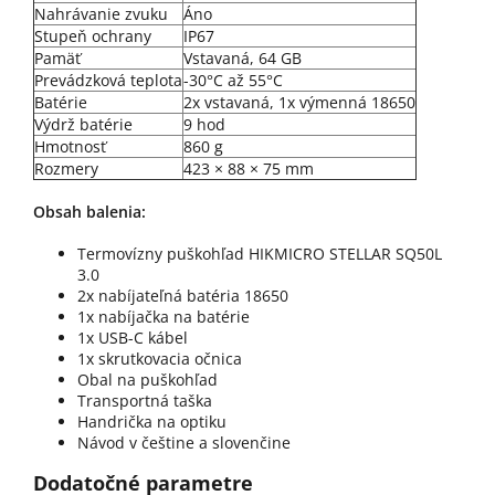
Nahrávanie zvuku
Áno
Stupeň ochrany
IP67
Pamäť
Vstavaná, 64 GB
Prevádzková teplota
-30°C až 55°C
Batérie
2x vstavaná, 1x výmenná 18650
Výdrž batérie
9 hod
Hmotnosť
860 g
Rozmery
423 × 88 × 75 mm
Obsah balenia:
Termovízny puškohľad HIKMICRO STELLAR SQ50L
3.0
2x nabíjateľná batéria 18650
1x nabíjačka na batérie
1x USB-C kábel
1x skrutkovacia očnica
Obal na puškohľad
Transportná taška
Handrička na optiku
Návod v češtine a slovenčine
Dodatočné parametre