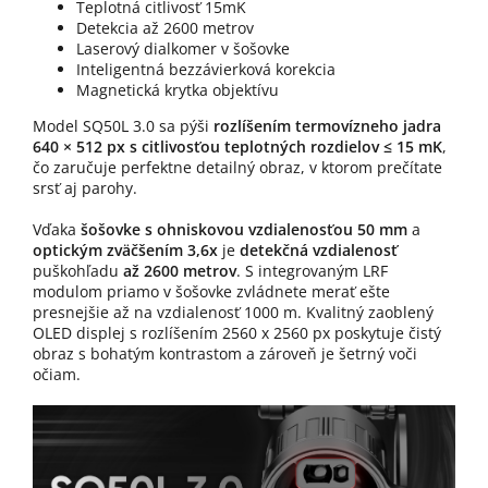
Teplotná citlivosť 15mK
Detekcia až 2600 metrov
Laserový dialkomer v šošovke
Inteligentná bezzávierková korekcia
Magnetická krytka objektívu
Model SQ50L 3.0 sa pýši
rozlíšením termovízneho jadra
640 × 512 px s citlivosťou teplotných rozdielov ≤ 15 mK
,
čo zaručuje perfektne detailný obraz, v ktorom prečítate
srsť aj parohy.
Vďaka
šošovke s ohniskovou vzdialenosťou 50 mm
a
optickým zväčšením 3,6x
je
detekčná vzdialenosť
puškohľadu
až 2600 metrov
. S integrovaným LRF
modulom priamo v šošovke zvládnete merať ešte
presnejšie až na vzdialenosť 1000 m. Kvalitný zaoblený
OLED displej s rozlíšením 2560 x 2560 px poskytuje čistý
obraz s bohatým kontrastom a zároveň je šetrný voči
očiam.