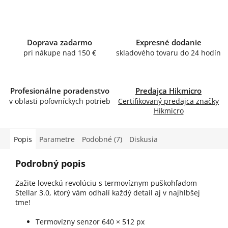
Doprava zadarmo
Expresné dodanie
pri nákupe nad 150 €
skladového tovaru do 24 hodín
Profesionálne poradenstvo
Predajca Hikmicro
v oblasti poľovníckych potrieb
Certifikovaný predajca značky
Hikmicro
Popis
Parametre
Podobné (7)
Diskusia
Podrobný popis
Zažite loveckú revolúciu s termovíznym puškohľadom
Stellar 3.0, ktorý vám odhalí každý detail aj v najhlbšej
tme!
Termovízny senzor 640 × 512 px