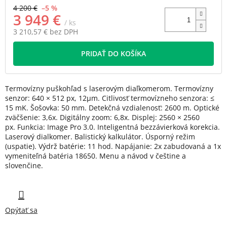
4 200 €
–5 %
3 949 €
/ ks
3 210,57 € bez DPH
Jednotková
PRIDAŤ DO KOŠÍKA
cena:
Termovízny puškohľad s laserovým diaľkomerom. Termovízny
senzor: 640 × 512 px, 12μm. Citlivosť termovízneho senzora: ≤
15 mK. Šošovka: 50 mm. Detekčná vzdialenosť: 2600 m. Optické
zväčšenie: 3,6x. Digitálny zoom: 6,8x. Displej: 2560 × 2560
px. Funkcia: Image Pro 3.0. Inteligentná bezzávierková korekcia.
Laserový dialkomer. Balistický kalkulátor. Úsporný režim
(uspatie). Výdrž batérie: 11 hod. Napájanie: 2x zabudovaná a 1x
vymeniteľná batéria 18650. Menu a návod v češtine a
slovenčine.
Opýtať sa