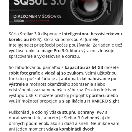
Séria
Stellar 3.0
disponuje
inteligentnou bezzávierkovou
korekciou
(HSIS), ktorá sa pomocou AI (umelej
inteligencie) prispôsobí počas používania. Zariadenie tiež
využíva funkciu
Image Pro 3.0
, ktorá výrazne zlepšuje
spracovanie a vykresľovanie obrazu.
So zabudovanou pamäťou s
kapacitou až 64 GB
môžete
r
obiť fotografie a videá aj so zvukom
. Veľmi užitočnou
funkciou puškohľadu je aj
automatické nahrávanie po
výstrele
a možnosť okamžitého zobrazenia alebo
odstránenia zaznamenaných záberov. Prostredníctvom
výstupu USB-C môžete prístroj pripojiť k počítaču alebo
využiť možnosť prepojenia s
aplikáciou HIKMICRO Sight.
Puškohľad je odolný vďaka
stupňu ochrany IP67
a
duralovému telu, a preto je Stellar 3.0 vhodný aj do
drsných podmienok, ako sú dážď a sneh. Neunikne vám
ani jeden moment
vďaka kombinácii dvoch