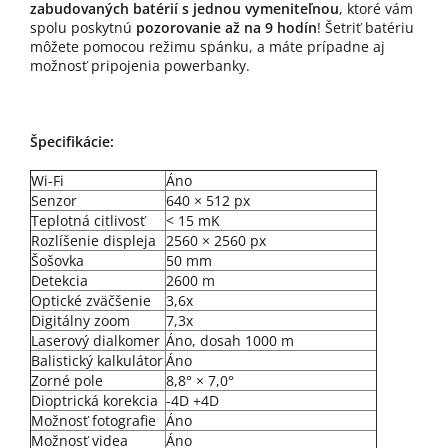
zabudovaných batérií s jednou vymeniteľnou
, ktoré vám
spolu poskytnú
pozorovanie až na 9 hodín
! Šetriť batériu
môžete pomocou režimu spánku, a máte prípadne aj
možnosť pripojenia powerbanky.
Špecifikácie:
Wi-Fi
Áno
Senzor
640 × 512 px
Teplotná citlivosť
< 15 mK
Rozlíšenie displeja
2560 × 2560 px
Šošovka
50 mm
Detekcia
2600 m
Optické zväčšenie
3,6x
Digitálny zoom
7,3x
Laserový dialkomer
Áno, dosah 1000 m
Balistický kalkulátor
Áno
Zorné pole
8,8° × 7,0°
Dioptrická korekcia
-4D +4D
Možnosť fotografie
Áno
Možnosť videa
Áno