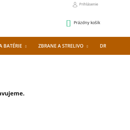
Prihlásenie
NÁKUPNÝ
Prázdny košík
KOŠÍK
A BATÉRIE
ZBRANE A STRELIVO
DRONY
ravujeme.