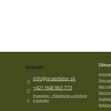
Z
á
p
Zákazn
Kontakt
ä
Kontak
t
info
@
praedator.sk
i
Doprava
e
+421 948 963 773
Ako na
Obchod
Praedator - Poľovnícke a streleck
Podmie
é potreby
Reklamá