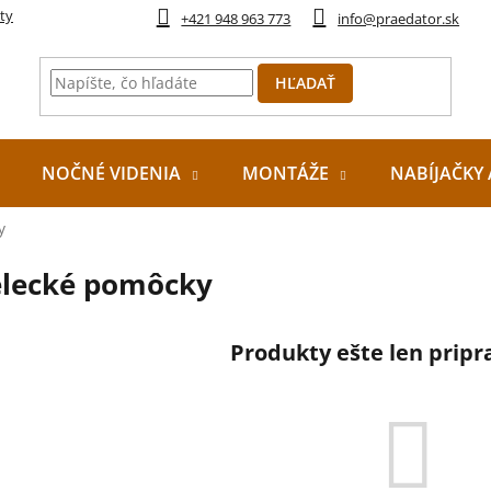
ty
+421 948 963 773
info@praedator.sk
HĽADAŤ
NOČNÉ VIDENIA
MONTÁŽE
NABÍJAČKY 
y
elecké pomôcky
Produkty ešte len prip