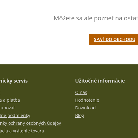
Môžete sa ale pozrieť na osta
SPÄŤ DO OBCHODU
ícky servis
Užitočné informácie
t
O nás
 a platba
Hodnotenie
kupovať
Download
né podmienky
Blog
nky ochrany osobných údajov
cia a vrátenie tovaru