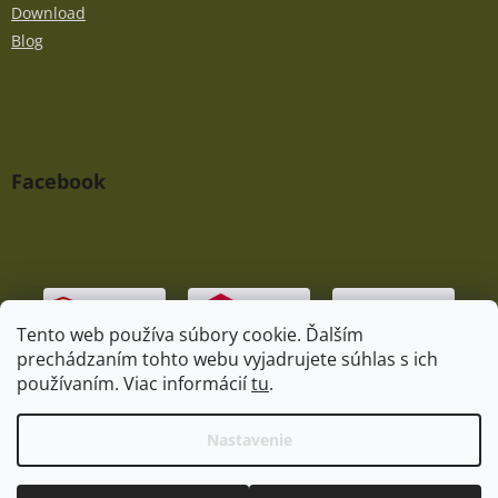
Download
Blog
Facebook
Tento web používa súbory cookie. Ďalším
prechádzaním tohto webu vyjadrujete súhlas s ich
používaním. Viac informácií
tu
.
Vytvoril Shoptet
|
Upravil Balkys
Nastavenie
Copyright 2026
Praedator.sk
. Všetky práva vyhradené.