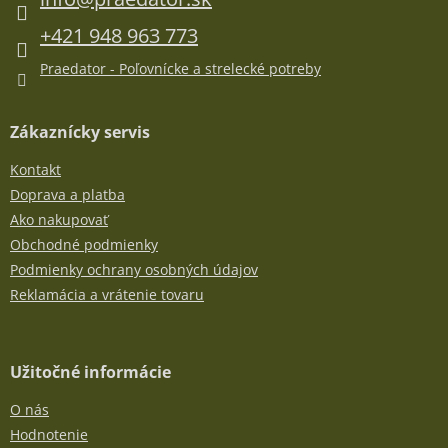
p
i
r
e
+421 948 963 773
v
k
Praedator - Poľovnícke a strelecké potreby
y
v
ý
Zákaznícky servis
p
i
Kontakt
s
u
Doprava a platba
Ako nakupovať
Obchodné podmienky
Podmienky ochrany osobných údajov
Reklamácia a vrátenie tovaru
Užitočné informácie
O nás
Hodnotenie