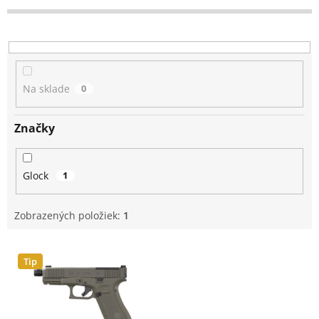
p
r
o
d
u
k
Na sklade
0
t
o
v
Značky
Glock
1
Zobrazených položiek:
1
V
Tip
ý
p
i
s