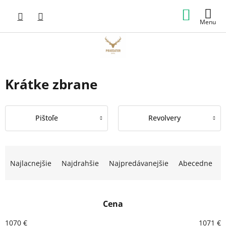
Prejsť
NÁKUP
na
obsah
KOŠÍK
Krátke zbrane
Pištoľe
Revolvery
R
a
Najlacnejšie
Najdrahšie
Najpredávanejšie
Abecedne
d
e
n
Cena
i
e
1070
€
1071
€