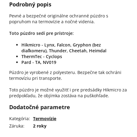
Podrobný popis
Pevné a bezpečné originálne ochranné púzdro s
popruhom na termovízie a nočné videnia.
Toto púzdro sedí pre prístroje:
Hikmicro - Lynx, Falcon, Gryphon (bez
diaľkomeru), Thunder, Cheetah, Heimdal
ThermTec - Cyclops
Pard - TA, NV019
Púzdro je vyrobené z polyesteru. Bezpečne tak ochráni
termovíziu pri transporte.
Toto púzdro je možné využitť i pre predsádky Hikmicro za
predpokľadu, že objímka zostáva na puškohľade.
Dodatočné parametre
Kategória
:
Termovízie
Záruka
:
2 roky