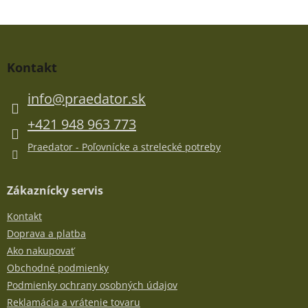
Z
á
p
Kontakt
ä
t
info
@
praedator.sk
i
e
+421 948 963 773
Praedator - Poľovnícke a strelecké potreby
Zákaznícky servis
Kontakt
Doprava a platba
Ako nakupovať
Obchodné podmienky
Podmienky ochrany osobných údajov
Reklamácia a vrátenie tovaru