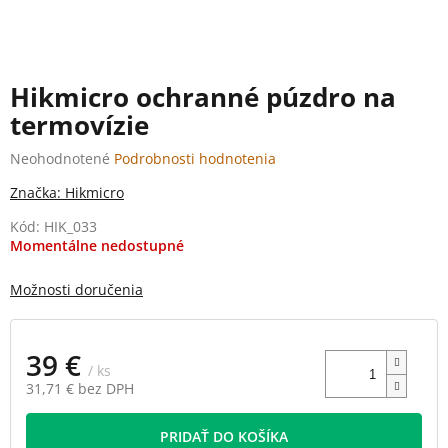
Hikmicro ochranné púzdro na
termovízie
Priemerné
Neohodnotené
Podrobnosti hodnotenia
hodnotenie
Značka:
Hikmicro
produktu
je
Kód:
HIK_033
0,0
Momentálne nedostupné
z
5
Možnosti doručenia
hviezdičiek.
39 €
/ ks
31,71 € bez DPH
Jednotková
cena:
PRIDAŤ DO KOŠÍKA