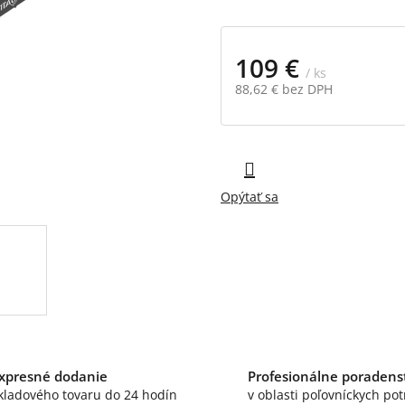
109 €
/ ks
88,62 € bez DPH
Jednotková
cena:
Opýtať sa
xpresné dodanie
Profesionálne poradens
kladového tovaru do 24 hodín
v oblasti poľovníckych pot