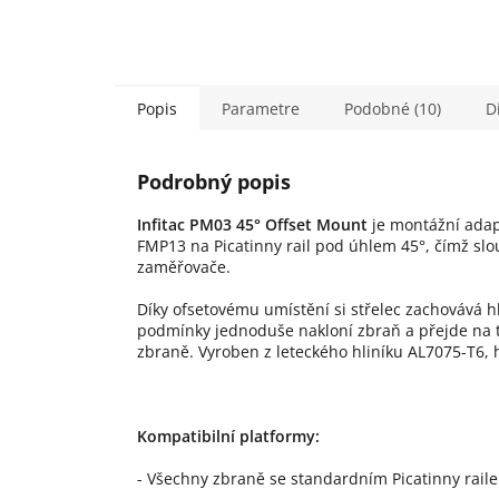
Popis
Parametre
Podobné (10)
D
Podrobný popis
Infitac PM03 45° Offset Mount
je montážní adapt
FMP13 na Picatinny rail pod úhlem 45°, čímž slo
zaměřovače.
Díky ofsetovému umístění si střelec zachovává h
podmínky jednoduše nakloní zbraň a přejde na te
zbraně. Vyroben z leteckého hliníku AL7075-T6, 
Kompatibilní platformy:
- Všechny zbraně se standardním Picatinny rail