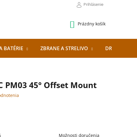
Prihlásenie
NÁKUPNÝ
Prázdny košík
KOŠÍK
A BATÉRIE
ZBRANE A STRELIVO
DRONY
C PM03 45° Offset Mount
odnotenia
6
Možnosti doručenia