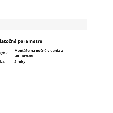
datočné parametre
Montáže na nočné videnia a
gória
:
termovízie
ka
:
2 roky