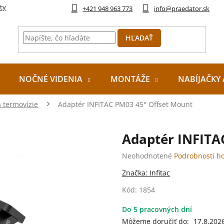
ty
+421 948 963 773
info@praedator.sk
HĽADAŤ
NOČNÉ VIDENIA
MONTÁŽE
NABÍJAČKY 
 termovízie
Adaptér INFITAC PM03 45° Offset Mount
Adaptér INFITA
Priemerné
Neohodnotené
Podrobnosti h
hodnotenie
Značka:
Infitac
produktu
je
Kód:
1854
0,0
z
Do 5 pracovných dní
5
Môžeme doručiť do:
17.8.202
hviezdičiek.