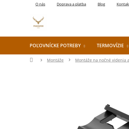
Prejsť
O nás
Doprava a platba
Blog
Kontak
na
obsah
POĽOVNÍCKE POTREBY
TERMOVÍZIE
Domov
Montáže
Montáže na nočné videnia a