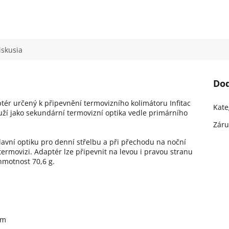
iskusia
Do
ér určený k připevnění termovizního kolimátoru Infitac
Kate
uží jako sekundární termovizní optika vedle primárního
Záru
lavní optiku pro denní střelbu a při přechodu na noční
rmovizi. Adaptér lze připevnit na levou i pravou stranu
hmotnost 70,6 g.
em