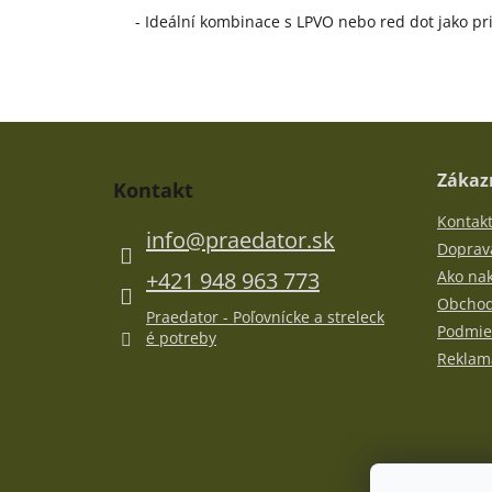
- Ideální kombinace s LPVO nebo red dot jako pr
Z
á
p
Zákazn
Kontakt
ä
Kontak
t
info
@
praedator.sk
i
Doprava
e
+421 948 963 773
Ako na
Obchod
Praedator - Poľovnícke a streleck
Podmie
é potreby
Reklamá