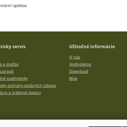
imární optikou
ícky servis
Užitočné informácie
t
O nás
 a platba
Hodnotenie
kupovať
Download
né podmienky
Blog
nky ochrany osobných údajov
cia a vrátenie tovaru