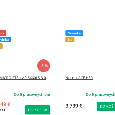
cia
Novinka
vinka
Tip
p
–5 %
MICRO STELLAR SX60LS 3.0
Nocpix ACE H50
Do 5 pracovných dní
Do 5 pracovných
049 €
3 739 €
DO KOŠÍ
99 €
DO KOŠÍKA