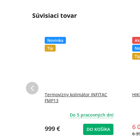
Súvisiaci tovar
Novinka
Ak
Tip
No
Ti
–31 %
w 650 LIIR
Termovízny kolimátor INFITAC
HIK
FMP13
acovných dní
Do 5 pracovných dní
6 
999 €
DO KOŠÍKA
DO KOŠÍKA
6 3