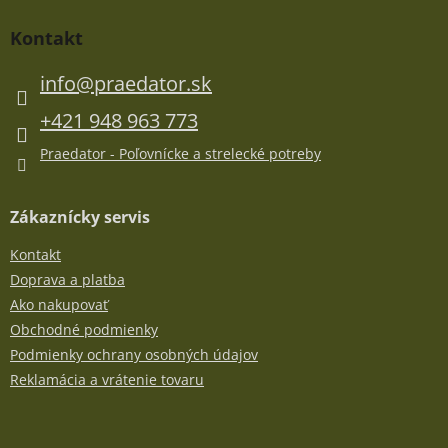
á
p
Kontakt
ä
t
info
@
praedator.sk
i
e
+421 948 963 773
Praedator - Poľovnícke a strelecké potreby
Zákaznícky servis
Kontakt
Doprava a platba
Ako nakupovať
Obchodné podmienky
Podmienky ochrany osobných údajov
Reklamácia a vrátenie tovaru