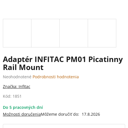
Adaptér INFITAC PM01 Picatinny
Rail Mount
Priemerné
Neohodnotené
Podrobnosti hodnotenia
hodnotenie
Značka:
Infitac
produktu
je
Kód:
1851
0,0
z
Do 5 pracovných dní
5
Možnosti doručenia
Môžeme doručiť do:
17.8.2026
hviezdičiek.