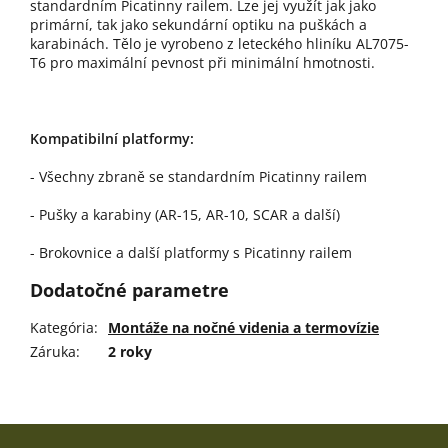
standardním Picatinny railem. Lze jej využít jak jako
primární, tak jako sekundární optiku na puškách a
karabinách. Tělo je vyrobeno z leteckého hliníku AL7075-
T6 pro maximální pevnost při minimální hmotnosti.
Kompatibilní platformy:
- Všechny zbraně se standardním
Picatinny railem
- Pušky a karabiny (AR-15, AR-10, SCAR a další)
- Brokovnice a další platformy s Picatinny railem
Dodatočné parametre
Kategória
:
Montáže na nočné videnia a termovízie
Záruka
:
2 roky
Z