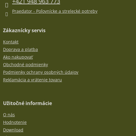
e
+421 948 963 773
v
k
Praedator - Poľovnícke a strelecké potreby
y
v
ý
Zákaznícky servis
p
i
Kontakt
s
u
Doprava a platba
Ako nakupovať
Obchodné podmienky
Podmienky ochrany osobných údajov
Reklamácia a vrátenie tovaru
Užitočné informácie
O nás
Hodnotenie
Download