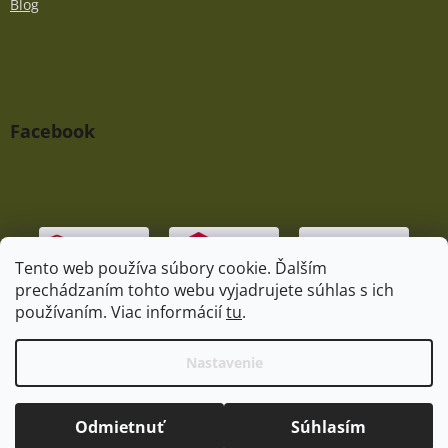
Blog
Facebook
Tento web používa súbory cookie. Ďalším
prechádzaním tohto webu vyjadrujete súhlas s ich
používaním. Viac informácií
tu
.
Vytvoril Shoptet
|
Upravil Balkys
Nastavenie
Copyright 2026
Praedator.sk
. Všetky práva vyhradené.
Odmietnuť
Súhlasím
Upraviť nastavenie cookies