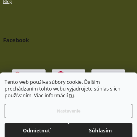
Blog
Facebook
Tento web používa súbory cookie. Ďalším
prechádzaním tohto webu vyjadrujete súhlas s ich
používaním. Viac informácií
tu
.
Vytvoril Shoptet
|
Upravil Balkys
Nastavenie
Copyright 2026
Praedator.sk
. Všetky práva vyhradené.
Odmietnuť
Súhlasím
Upraviť nastavenie cookies