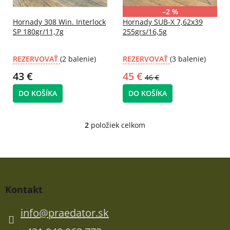
r
d
o
u
–2 %
d
Hornady 308 Win. Interlock
Hornady SUB-X 7,62x39
k
SP 180gr/11,7g
255grs/16,5g
u
t
k
o
t
v
REZERVOVAŤ
(2 balenie)
REZERVOVAŤ
(3 balenie)
o
43 €
45 €
46 €
v
DO KOŠÍKA
DO KOŠÍKA
2
položiek celkom
O
v
l
á
Z
d
á
a
p
c
Kontakt
ä
i
t
e
info
@
praedator.sk
p
i
r