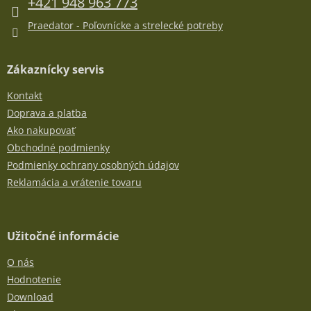
e
+421 948 963 773
v
k
Praedator - Poľovnícke a strelecké potreby
y
v
ý
Zákaznícky servis
p
i
Kontakt
s
u
Doprava a platba
Ako nakupovať
Obchodné podmienky
Podmienky ochrany osobných údajov
Reklamácia a vrátenie tovaru
Užitočné informácie
O nás
Hodnotenie
Download