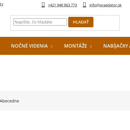
ty
+421 948 963 773
info@praedator.sk
HĽADAŤ
NOČNÉ VIDENIA
MONTÁŽE
NABÍJAČKY 
Abecedne