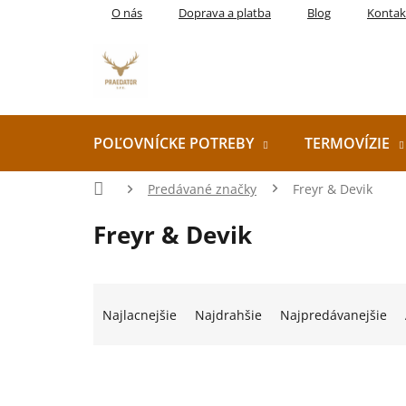
Prejsť
O nás
Doprava a platba
Blog
Kontak
na
obsah
POĽOVNÍCKE POTREBY
TERMOVÍZIE
Domov
Predávané značky
Freyr & Devik
Freyr & Devik
R
a
Najlacnejšie
Najdrahšie
Najpredávanejšie
d
e
V
n
ý
i