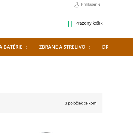
Prihlásenie
NÁKUPNÝ
Prázdny košík
KOŠÍK
A BATÉRIE
ZBRANE A STRELIVO
DRONY
3
položiek celkom