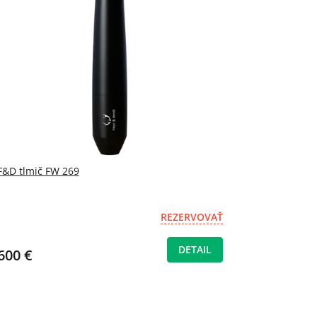
F&D tlmič FW 269
REZERVOVAŤ
DETAIL
600 €