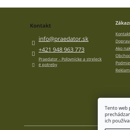
Z
á
p
Zákazn
Kontakt
ä
Kontak
t
info
@
praedator.sk
i
Doprava
e
+421 948 963 773
Ako na
Obchod
Praedator - Poľovnícke a streleck
Podmie
é potreby
Reklamá
Tento web 
prechádzan
ich používa