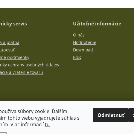
l
á
d
a
ícky servis
Užitočné informácie
c
i
t
O nás
e
 a platba
Hodnotenie
p
kupovať
Download
r
v
né podmienky
Blog
k
nky ochrany osobných údajov
y
cia a vrátenie tovaru
v
ý
p
i
s
u
používa súbory cookie. Ďalším
Odmietnuť
ím tohto webu vyjadrujete súhlas s
ním. Viac informácií
tu
.