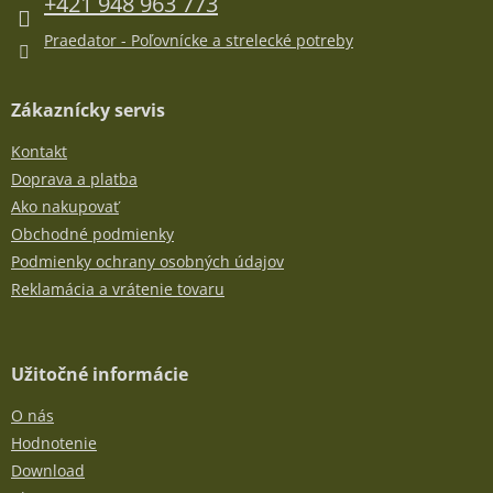
e
+421 948 963 773
v
k
Praedator - Poľovnícke a strelecké potreby
y
v
ý
Zákaznícky servis
p
i
Kontakt
s
u
Doprava a platba
Ako nakupovať
Obchodné podmienky
Podmienky ochrany osobných údajov
Reklamácia a vrátenie tovaru
Užitočné informácie
O nás
Hodnotenie
Download