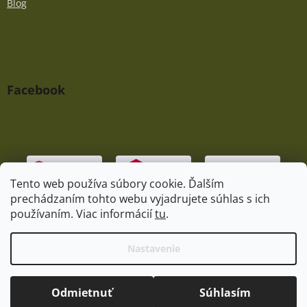
Blog
Facebook
Tento web používa súbory cookie. Ďalším
prechádzaním tohto webu vyjadrujete súhlas s ich
používaním. Viac informácií
tu
.
Vytvoril Shoptet
|
Upravil Balkys
Nastavenie
Copyright 2026
Praedator.sk
. Všetky práva vyhradené.
Odmietnuť
Súhlasím
Upraviť nastavenie cookies