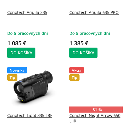
r
d
o
u
d
Conotech Aquila 335
Conotech Aquila 635 PRO
k
u
t
k
o
t
v
Do 5 pracovných dní
Do 5 pracovných dní
o
1 085 €
1 385 €
v
DO KOŠÍKA
DO KOŠÍKA
Novinka
Akcia
Tip
Tip
–31 %
Conotech Lipot 335 LRF
Conotech Night Arrow 650
LIIR