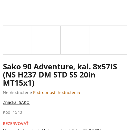
Sako 90 Adventure, kal. 8x57IS
(NS H237 DM STD SS 20in
MT15x1)
Priemerné
Neohodnotené
Podrobnosti hodnotenia
hodnotenie
Značka:
SAKO
produktu
je
Kód:
1540
0,0
z
REZERVOVAŤ
5