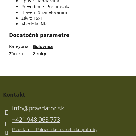
Spúšť:
Štandardná
Prevedenie:
Pre praváka
Hlaveň:
S kanelovaním
Závit:
15x1
Mieridlá:
Nie
Dodatočné parametre
Kategória
:
Guľovnice
Záruka
:
2 roky
Z
á
p
Kontakt
ä
t
info
@
praedator.sk
i
e
+421 948 963 773
Praedator - Poľovnícke a strelecké potreby