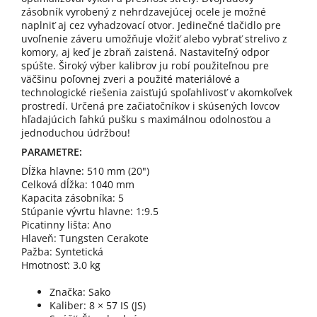
zásobník vyrobený z nehrdzavejúcej ocele je možné
naplniť aj cez vyhadzovací otvor. Jedinečné tlačidlo pre
uvoľnenie záveru umožňuje vložiť alebo vybrať strelivo z
komory, aj keď je zbraň zaistená. Nastaviteľný odpor
spúšte. Široký výber kalibrov ju robí použiteľnou pre
väčšinu poľovnej zveri a použité materiálové a
technologické riešenia zaisťujú spoľahlivosť v akomkoľvek
prostredí. Určená pre začiatočníkov i skúsených lovcov
hľadajúcich ľahkú pušku s maximálnou odolnosťou a
jednoduchou údržbou!
PARAMETRE:
Dĺžka hlavne: 510 mm (20")
Celková dĺžka: 1040 mm
Kapacita zásobníka: 5
Stúpanie vývrtu hlavne: 1:9.5
Picatinny lišta: Ano
Hlaveň: Tungsten Cerakote
Pažba: Syntetická
Hmotnosť: 3.0 kg
Značka: Sako
Kaliber:
8 × 57 IS (JS)