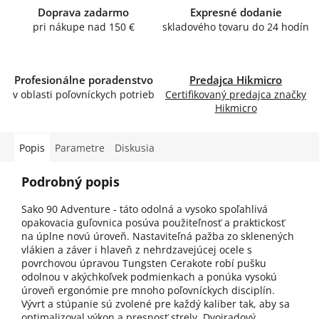
Doprava zadarmo
Expresné dodanie
pri nákupe nad 150 €
skladového tovaru do 24 hodín
Profesionálne poradenstvo
Predajca Hikmicro
v oblasti poľovníckych potrieb
Certifikovaný predajca značky
Hikmicro
Popis
Parametre
Diskusia
Podrobný popis
Sako 90 Adventure - táto odolná a vysoko spoľahlivá
opakovacia guľovnica posúva použiteľnosť a praktickosť
na úplne novú úroveň. Nastaviteľná pažba zo sklenených
vlákien a záver i hlaveň z nehrdzavejúcej ocele s
povrchovou úpravou Tungsten Cerakote robí pušku
odolnou v akýchkoľvek podmienkach a ponúka vysokú
úroveň ergonómie pre mnoho poľovníckych disciplín.
Vývrt a stúpanie sú zvolené pre každý kaliber tak, aby sa
optimalizoval výkon a presnosť strely. Dvojradový