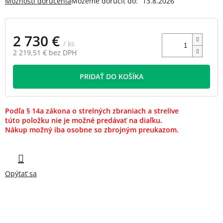
Možnosti doručenia
Môžeme doručiť do:
13.8.2026
hviezdičiek.
2 730 €
/ ks
2 219,51 € bez DPH
Jednotková
cena:
PRIDAŤ DO KOŠÍKA
Podľa § 14a zákona o strelných zbraniach a strelive
túto položku nie je možné predávať na diaľku.
Nákup možný iba osobne so zbrojným preukazom.
Opýtať sa