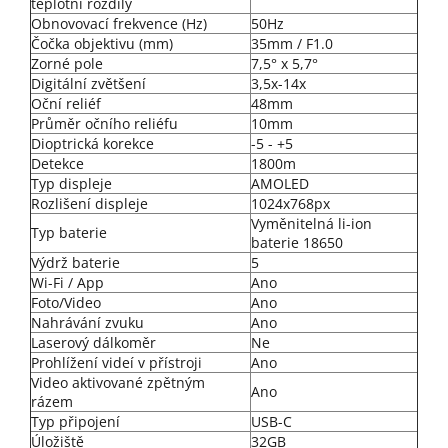
teplotní rozdíly
Obnovovací frekvence (Hz)
50Hz
Čočka objektivu (mm)
35mm / F1.0
Zorné pole
7,5° x 5,7°
Digitální zvětšení
3,5x-14x
Oční reliéf
48mm
Průměr očního reliéfu
10mm
Dioptrická korekce
-5 - +5
Detekce
1800m
Typ displeje
AMOLED
Rozlišení displeje
1024x768px
Vyměnitelná li-ion
Typ baterie
baterie 18650
Výdrž baterie
5
Wi-Fi / App
Ano
Foto/Video
Ano
Nahrávání zvuku
Ano
Laserový dálkoměr
Ne
Prohlížení videí v přístroji
Ano
Video aktivované zpětným
Ano
rázem
Typ připojení
USB-C
Úložiště
32GB