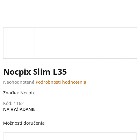
Nocpix Slim L35
Priemerné
Neohodnotené
Podrobnosti hodnotenia
hodnotenie
Značka:
Nocpix
produktu
je
Kód:
1162
0,0
NA VYŽIADANIE
z
5
Možnosti doručenia
hviezdičiek.