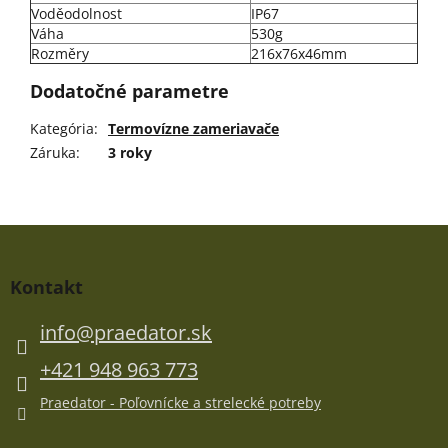
Voděodolnost
IP67
Váha
530g
Rozměry
216x76x46mm
Dodatočné parametre
Kategória
:
Termovízne zameriavače
Záruka
:
3 roky
Z
á
p
Kontakt
ä
t
info
@
praedator.sk
i
e
+421 948 963 773
Praedator - Poľovnícke a strelecké potreby