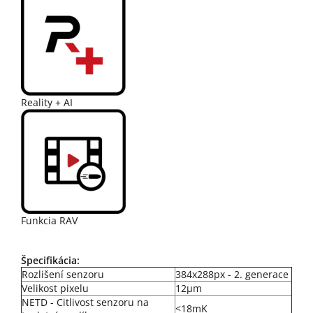
Reality + AI
Funkcia RAV
Špecifikácia:
Rozlišení senzoru
384x288px - 2. generace
Velikost pixelu
12µm
NETD - Citlivost senzoru na
<18mK