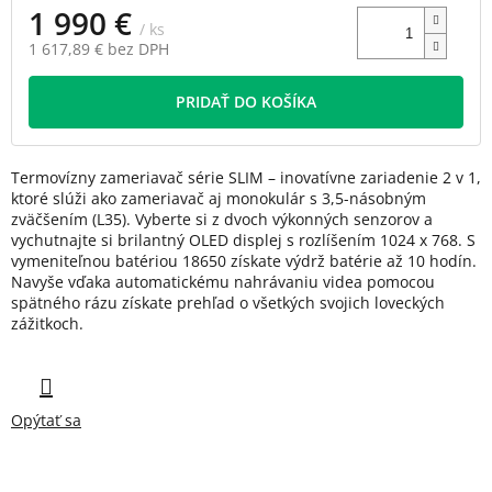
1 990 €
/ ks
1 617,89 € bez DPH
Jednotková
cena:
PRIDAŤ DO KOŠÍKA
Termovízny zameriavač série SLIM – inovatívne zariadenie 2 v 1,
ktoré slúži ako zameriavač aj monokulár s 3,5-násobným
zväčšením (L35). Vyberte si z dvoch výkonných senzorov a
vychutnajte si brilantný OLED displej s rozlíšením 1024 x 768. S
vymeniteľnou batériou 18650 získate výdrž batérie až 10 hodín.
Navyše vďaka automatickému nahrávaniu videa pomocou
spätného rázu získate prehľad o všetkých svojich loveckých
zážitkoch.
Opýtať sa