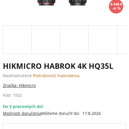
3 148 €
–6 %
HIKMICRO HABROK 4K HQ35L
Priemerné
Neohodnotené
Podrobnosti hodnotenia
hodnotenie
Značka:
Hikmicro
produktu
je
Kód:
1552
0,0
z
Do 5 pracovných dní
5
Možnosti doručenia
Môžeme doručiť do:
17.8.2026
hviezdičiek.