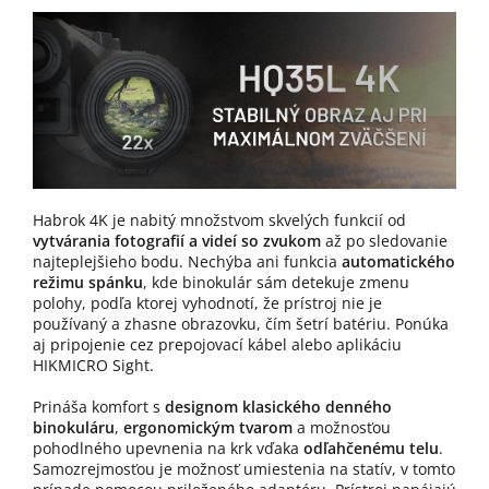
Habrok 4K je nabitý množstvom skvelých funkcií od
vytvárania fotografií a videí so zvukom
až po sledovanie
najteplejšieho bodu. Nechýba ani funkcia
automatického
režimu spánku
, kde binokulár sám detekuje zmenu
polohy, podľa ktorej vyhodnotí, že prístroj nie je
používaný a zhasne obrazovku, čím šetrí batériu. Ponúka
aj pripojenie cez prepojovací kábel alebo aplikáciu
HIKMICRO Sight.
Prináša komfort s
designom klasického denného
binokuláru
,
ergonomickým tvarom
a možnosťou
pohodlného upevnenia na krk vďaka
odľahčenému telu
.
Samozrejmosťou je možnosť umiestenia na statív, v tomto