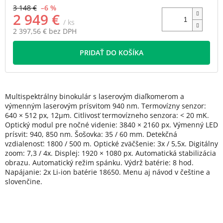
3 148 €
–6 %
2 949 €
/ ks
2 397,56 € bez DPH
Jednotková
PRIDAŤ DO KOŠÍKA
cena:
Multispektrálny binokulár s laserovým diaľkomerom a
výmenným laserovým prísvitom 940 nm. Termovízny senzor:
640 × 512 px, 12μm. Citlivosť termovízneho senzora: < 20 mK.
Optický modul pre nočné videnie: 3840 × 2160 px. Výmenný LED
prísvit: 940, 850 nm. Šošovka: 35 / 60 mm. Detekčná
vzdialenosť: 1800 / 500 m. Optické zväčšenie: 3x / 5,5x. Digitálny
zoom
: 7,3 / 4x
. Displej: 1920 × 1080 px. Automatická stabilizácia
obrazu. Automatický režim spánku. Výdrž batérie: 8 hod.
Napájanie:
2x Li-ion batérie 18650.
Menu aj návod v češtine a
slovenčine.