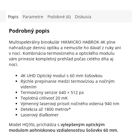
Popis
Parametre
Podobné (6)
Diskusia
Podrobný popis
Multispektrálny binokulár HIKMICRO HABROK 4K plne
nahradzuje dennú optiku a nemusíte ho dávať z ruky ani
v noci. Kombinácia termovízneho a optického modulu
vám prinesie kompletný prehľad počas celého dňa aj
noci.
4K UHD Optický modul s
60 mm šošovkou
Rýchle prepínanie medzi termovíziou a nočným
videním
Termovízny senzor 640 × 512 px
Teplotná citlivosť 20 mK
Výmenný laserový prísvit nočného videnia 940 nm
Detekcia až 1800 metrov*
Laserový diaľkomer
Model HQ35L prichádza s
vylepšeným optickým
modulom a
ohniskovou vzdialenosťou šošovky 60 mm
,