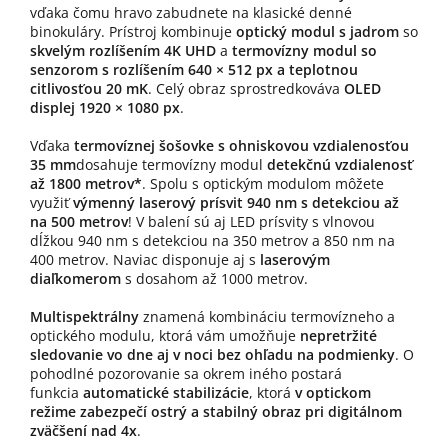
vďaka čomu hravo zabudnete na klasické denné
binokuláry. Prístroj kombinuje
optický modul s jadrom
so
skvelým rozlíšením 4K UHD
a
termovízny modul so
senzorom s rozlíšením 640 × 512 px a teplotnou
citlivosťou 20 mK
. Celý obraz sprostredkováva
OLED
displej 1920 × 1080 px
.
Vďaka
termovíznej šošovke s ohniskovou vzdialenosťou
35 mm
dosahuje termovízny modul
detekčnú vzdialenosť
až 1800 metrov*
. Spolu s optickým modulom môžete
využiť
výmenný laserový prísvit 940 nm s detekciou až
na 500 metrov
! V balení sú aj LED prísvity s vlnovou
dĺžkou 940 nm s detekciou na 350 metrov a 850 nm na
400 metrov. Naviac disponuje aj s
laserovým
diaľkomerom
s dosahom až 1000 metrov.
Multispektrálny
znamená kombináciu termovízneho a
optického modulu, ktorá vám umožňuje
nepretržité
sledovanie vo dne aj v noci bez ohľadu na podmienky
. O
pohodlné pozorovanie sa okrem iného postará
funkcia
automatické stabilizácie
, ktorá
v optickom
režime zabezpečí ostrý a stabilný obraz pri digitálnom
zväčšení nad 4x
.