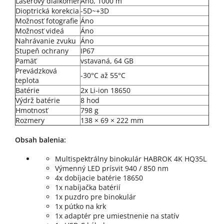
Laserový
diaľkomer
Áno, 1000 m
Dioptrická korekcia
-5D~+3D
Možnosť
fotografie
Áno
Možnosť videá
Áno
Nahrávanie zvuku
Áno
Stupeň ochrany
IP67
Pamäť
vstavaná, 64 GB
Prevádzková
-30°C až 55°C
teplota
Batérie
2x Li-ion 18650
Výdrž batérie
8 hod
Hmotnosť
798 g
Rozmery
138 × 69 × 222 mm
Obsah balenia:
Multispektrálny binokulár HABROK 4K HQ35L
Výmenný LED prísvit 940 / 850 nm
4x dobíjacie batérie 18650
1x nabíjačka batérií
1x puzdro pre binokulár
1x pútko na krk
1x adaptér pre umiestnenie na statív