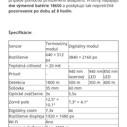
prípade pomocou priloženého adaptéru. Prístroj napájajú
dve výmenné batérie 18650
a poskytujú tak nepretržité
pozorovanie po dobu až 8 hodín
.
Špecifikácie:
Termovízny
Senzor
Digitálny modul
modul
640 × 512
Rozlíšenie
3840 × 2160 px
px
Teplotná citlivosť
< 20 mK
-
940 nm
940 nm
850 nm
Prísvit
-
laserový
LED
LED
Detekcia
1800 m
500 m
350 m
400 m
Šošovka
35 mm
60 mm
Optické zväčšenie
3x
5,5x
12,5° ×
Zorné pole
7,3° × 4,1°
10,1°
Digitálny zoom
7,3x
4x
Rozlíšenie displeja
1920 × 1080 px
Wi-Fi
Áno