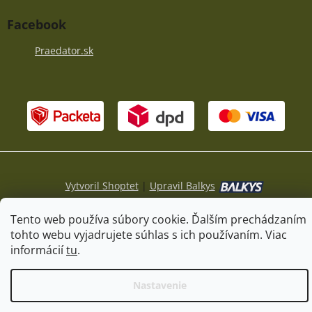
Facebook
Praedator.sk
Vytvoril Shoptet
|
Upravil Balkys
Tento web používa súbory cookie. Ďalším prechádzaním
Copyright 2026
Praedator.sk
. Všetky práva vyhradené.
tohto webu vyjadrujete súhlas s ich používaním. Viac
Upraviť nastavenie cookies
informácií
tu
.
Nastavenie