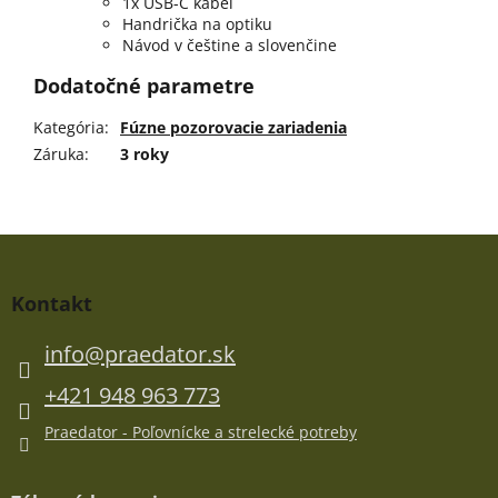
1x USB-C kábel
Handrička na optiku
Návod v češtine a slovenčine
Dodatočné parametre
Kategória
:
Fúzne pozorovacie zariadenia
Záruka
:
3 roky
Z
á
p
Kontakt
ä
t
info
@
praedator.sk
i
e
+421 948 963 773
Praedator - Poľovnícke a strelecké potreby