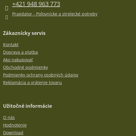
e
+421 948 963 773
Praedator - Poľovnícke a strelecké potreby
Zákaznícky servis
Kontakt
Doprava a platba
Ako nakupovať
Obchodné podmienky
Podmienky ochrany osobných údajov
Reklamácia a vrátenie tovaru
Užitočné informácie
O nás
Hodnotenie
Download