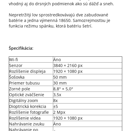
vhodný aj do drsných podmienok ako sú dážď a sneh.
Nepretržitý lov sprostredkovávajú dve zabudované
batérie a jedna výmenná 18650. Samozrejmosťou je
funkcia režimu spánku, ktorá batériu šetrí.
Špecifikácia:
Wi-fi
Áno
Senzor
3840 × 2160 px
Rozlíšenie displeja
1920 × 1080 px
Šošovka
50 mm
Priemer tubusu
30 mm
Zorné pole
8,8° × 5,0°
Optické
zväčšenie
3,5x
Digitálny zoom
8x
Dioptrická korekcia
±5
Rozlíšenie fotografie
2 Mpx
Rozlíšenie videa
1920 × 1080 px
Nahrávanie zvuku
Áno
Nahrávanie po