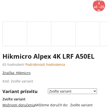
od 1 040
€
až –25
%
Hikmicro Alpex 4K LRF A50EL
Priemerné
65 hodnotení
Podrobnosti hodnotenia
hodnotenie
Značka:
Hikmicro
produktu
je
Kód:
Zvoľte variant
4,4
z
Variant prísvitu
5
hviezdičiek.
Zvoľte variant
Možnosti doručenia
Môžeme doručiť do:
Zvoľte variant