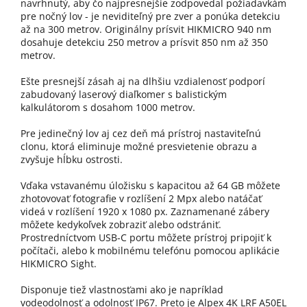
navrhnutý, aby čo najpresnejšie zodpovedal požiadavkám
pre nočný lov - je neviditeľný pre zver a ponúka detekciu
až na 300 metrov. Originálny prísvit HIKMICRO 940 nm
dosahuje detekciu 250 metrov a prísvit 850 nm až 350
metrov.
Ešte presnejší zásah aj na dlhšiu vzdialenosť podporí
zabudovaný laserový diaľkomer s balistickým
kalkulátorom s dosahom 1000 metrov.
Pre jedinečný lov aj cez deň má prístroj nastaviteľnú
clonu, ktorá eliminuje možné presvietenie obrazu a
zvyšuje hĺbku ostrosti.
Vďaka vstavanému úložisku s kapacitou až 64 GB môžete
zhotovovať fotografie v rozlíšení 2 Mpx alebo natáčať
videá v rozlíšení 1920 x 1080 px. Zaznamenané zábery
môžete kedykoľvek zobraziť alebo odstrániť.
Prostredníctvom USB-C portu môžete prístroj pripojiť k
počítači, alebo k mobilnému telefónu pomocou aplikácie
HIKMICRO Sight.
Disponuje tiež vlastnosťami ako je napríklad
vodeodolnosť a odolnosť IP67. Preto je Alpex 4K LRF A50EL