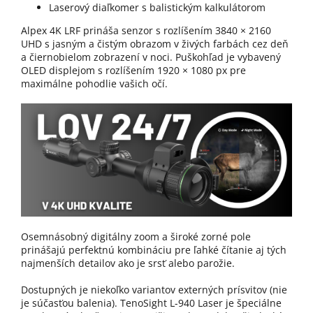
Laserový diaľkomer s balistickým kalkulátorom
Alpex 4K LRF prináša senzor s rozlíšením 3840 × 2160
UHD s jasným a čistým obrazom v živých farbách cez deň
a čiernobielom zobrazení v noci. Puškohľad je vybavený
OLED displejom s rozlíšením 1920 × 1080 px pre
maximálne pohodlie vašich očí.
Osemnásobný digitálny zoom a široké zorné pole
prinášajú perfektnú kombináciu pre ľahké čítanie aj tých
najmenších detailov ako je srsť alebo parožie.
Dostupných je niekoľko variantov externých prísvitov (nie
je súčasťou balenia). TenoSight L-940 Laser je špeciálne