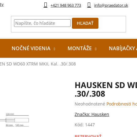
ty
+421 948 963 773
info@praedator.sk
HĽADAŤ
NOČNÉ VIDENIA
MONTÁŽE
NABÍJAČKY 
N SD WD60 XTRM MKII, Kal. .30/.308
HAUSKEN SD WD
.30/.308
Priemerné
Neohodnotené
Podrobnosti h
hodnotenie
Značka:
Hausken
produktu
je
Kód:
1447
0,0
z
REZERVOVAŤ