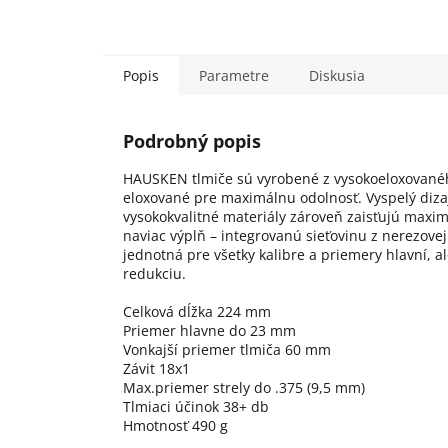
Popis
Parametre
Diskusia
Podrobný popis
HAUSKEN tlmiče sú vyrobené z vysokoeloxovaného
eloxované pre maximálnu odolnosť. Vyspelý diza
vysokokvalitné materiály zároveň zaisťujú maxi
naviac výplň – integrovanú sieťovinu z nerezovej o
jednotná pre všetky kalibre a priemery hlavní, 
redukciu.
Celková dĺžka 224 mm
Priemer hlavne do 23 mm
Vonkajší priemer tlmiča 60 mm
Závit 18x1
Max.priemer strely do .375 (9,5 mm)
Tlmiaci účinok 38+ db
Hmotnosť 490 g