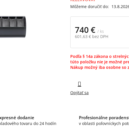
5
Môžeme doručiť do:
13.8.202
hviezdičiek.
740 €
/ ks
601,63 € bez DPH
Jednotková
cena:
Podľa § 14a zákona o strelnýc
túto položku nie je možné pre
Nákup možný iba osobne so 
Opýtať sa
xpresné dodanie
Profesionálne poradens
kladového tovaru do 24 hodín
v oblasti poľovníckych pot