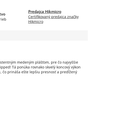
Predajca Hikmicro
tvo
Certifikovaný predajca značky
rieb
Hikmicro
istentným medeným plášťom, pre čo najvyššie
 Tipped! Tá ponúka rovnako skvelý koncový výkon
u, čo prináša ešte lepšiu presnosť a predĺžený