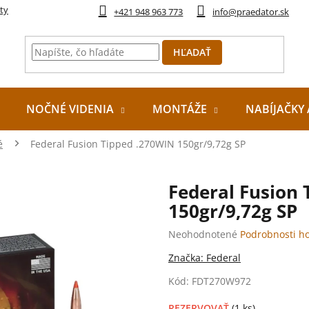
ty
+421 948 963 773
info@praedator.sk
HĽADAŤ
NOČNÉ VIDENIA
MONTÁŽE
NABÍJAČKY 
é
Federal Fusion Tipped .270WIN 150gr/9,72g SP
Federal Fusion
150gr/9,72g SP
Priemerné
Neohodnotené
Podrobnosti h
hodnotenie
Značka:
Federal
produktu
je
Kód:
FDT270W972
0,0
z
REZERVOVAŤ
(1 ks)