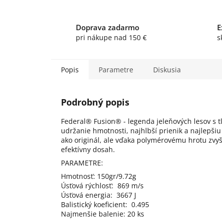
Doprava zadarmo
E
pri nákupe nad 150 €
s
Popis
Parametre
Diskusia
Podrobný popis
Federal® Fusion® - legenda jeleňových lesov s
udržanie hmotnosti, najhlbší prienik a najlepšiu
ako originál, ale vďaka polymérovému hrotu zvyšuj
efektívny dosah.
PARAMETRE:
Hmotnosť: 150gr/9.72g
Úsťová rýchlosť: 869 m/s
Úsťová energia: 3667 J
Balistický koeficient: 0.495
Najmenšie balenie: 20 ks