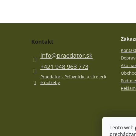
Z
á
p
Zákazn
Kontakt
ä
Kontak
t
info
@
praedator.sk
i
Doprava
e
+421 948 963 773
Ako na
Obchod
Praedator - Poľovnícke a streleck
Podmie
é potreby
Reklamá
Tento web 
prechádzan