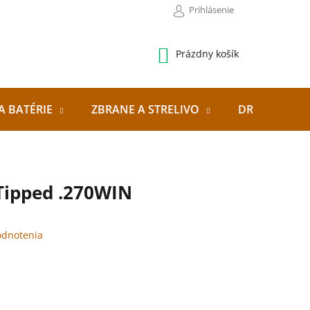
Prihlásenie
NÁKUPNÝ
Prázdny košík
KOŠÍK
A BATÉRIE
ZBRANE A STRELIVO
DRONY
 Tipped .270WIN
odnotenia