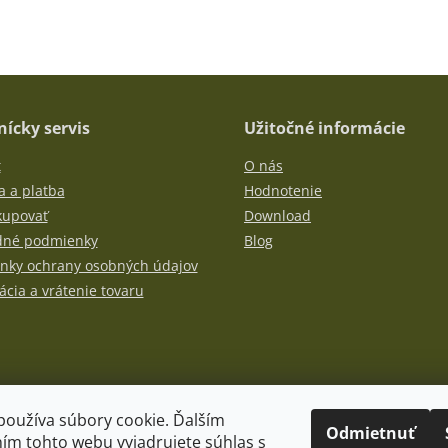
ícky servis
Užitočné informácie
t
O nás
 a platba
Hodnotenie
kupovať
Download
né podmienky
Blog
nky ochrany osobných údajov
cia a vrátenie tovaru
používa súbory cookie. Ďalším
Odmietnuť
ím tohto webu vyjadrujete súhlas s