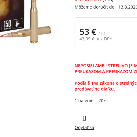
5
Môžeme doručiť do:
13.8.202
hviezdičiek.
53 €
/ ks
43,09 € bez DPH
Jednotková
cena:
NEPOSIELAME ! STRELIVO JE
PREUKAZOM A PREUKAZOM Z
Podľa § 14a zákona o strelnýc
predávať na diaľku.
1 balenie = 20ks
Opýtať sa