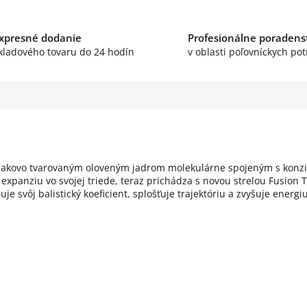
xpresné dodanie
Profesionálne poradens
kladového tovaru do 24 hodín
v oblasti poľovníckych pot
 tlakovo tvarovaným oloveným jadrom molekulárne spojeným s konz
 expanziu vo svojej triede, teraz prichádza s novou strelou Fusion
e svôj balistický koeficient, splošťuje trajektóriu a zvyšuje energi