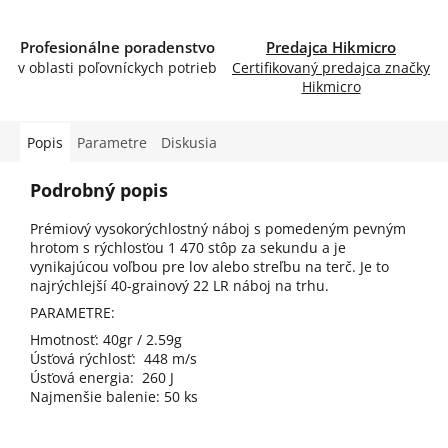
Profesionálne poradenstvo
Predajca Hikmicro
v oblasti poľovníckych potrieb
Certifikovaný predajca značky
Hikmicro
Popis
Parametre
Diskusia
Podrobný popis
Prémiový vysokorýchlostný náboj s pomedeným pevným
hrotom s rýchlosťou 1 470 stôp za sekundu a je
vynikajúcou voľbou pre lov alebo streľbu na terč. Je to
najrýchlejší 40-grainový 22 LR náboj na trhu.
PARAMETRE:
Hmotnosť: 40gr / 2.59g
Úsťová rýchlosť: 448 m/s
Úsťová energia: 260 J
Najmenšie balenie: 50 ks