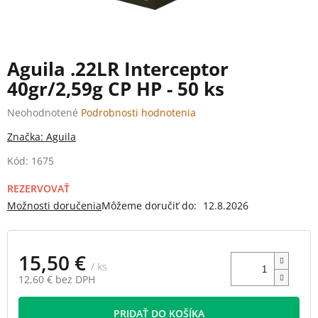
Aguila .22LR Interceptor
40gr/2,59g CP HP - 50 ks
Priemerné
Neohodnotené
Podrobnosti hodnotenia
hodnotenie
Značka:
Aguila
produktu
je
Kód:
1675
0,0
z
REZERVOVAŤ
5
Možnosti doručenia
Môžeme doručiť do:
12.8.2026
hviezdičiek.
15,50 €
/ ks
12,60 € bez DPH
Jednotková
cena:
PRIDAŤ DO KOŠÍKA