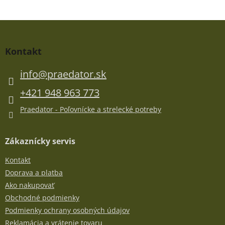
Z
á
p
Kontakt
ä
t
info
@
praedator.sk
i
e
+421 948 963 773
Praedator - Poľovnícke a strelecké potreby
Zákaznícky servis
Kontakt
Doprava a platba
Ako nakupovať
Obchodné podmienky
Podmienky ochrany osobných údajov
Reklamácia a vrátenie tovaru